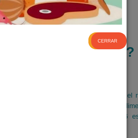
CERRAR
¿QUIÉNES SOMOS?
l Soconusco tiene 24 años de labor en el r
xico; pertenecemos a la Red Bancos de Alim
s 54 Bancos de alimentos abarcando 26 es