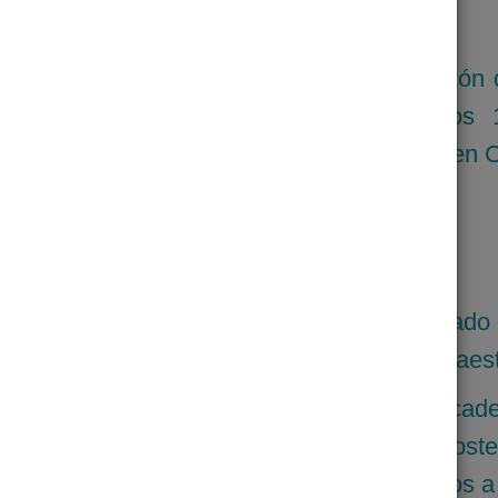
autosuficiencia alimentaria.
reducir el hambre y contribuir en la nutrición
ce de anemia entre los 11 meses a los 
o en municipios de la costa del soconusco en 
logra la seguridad alimentaria en el Estad
arente y confiable, utilizando lo mejor en infraes
titución más eficiente de rescate en la cad
perando bajo un modelo de desarrollo soste
 y colaborando con otros actores enfocados a 