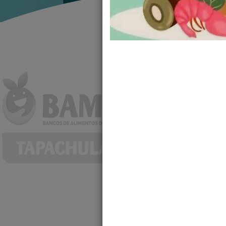
Banco de Alimentos de
Tapachula, Chiapas Mé
en la cual trabajamo
Mexicana.