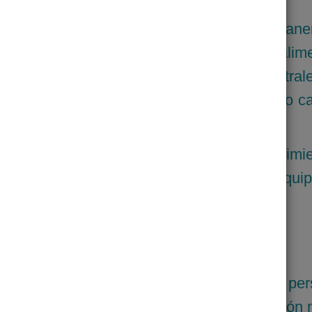
que rescata el alimento y lo entrega de maner
 rescata alimento estratégicamente, aquel ali
o para consumo humano, del campo, central
utoservicios, supermercados, etc. para luego 
a población más vulnerable.
stro objetivo es ser testigo en el crecimi
ciarios y personas que integran nuestro Equip
olidario la inseguridad alimentaria de las pe
ionándoles: alimentos confiables, formación n